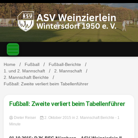
S
k
i
p
t
o
c
ASV
o
n
t
Home
Fußball
Fußball-Berichte
e
1. und 2. Mannschaft
2. Mannschaft
n
2. Mannschaft Berichte
Weinzierl
t
Fußball: Zweite verliert beim Tabellenführer
Fußball: Zweite verliert beim Tabellenführer
ein-
Dieter Reiser
2. Oktober 2015
in
2. Mannschaft Berichte
- 1
Minute