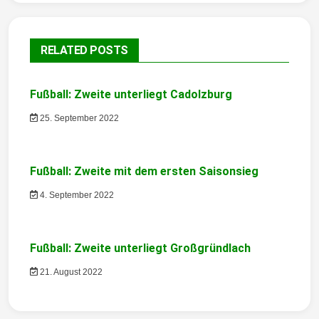
t
r
RELATED POSTS
a
g
Fußball: Zweite unterliegt Cadolzburg
s
25. September 2022
n
a
Fußball: Zweite mit dem ersten Saisonsieg
v
4. September 2022
i
g
Fußball: Zweite unterliegt Großgründlach
21. August 2022
a
t