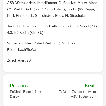
ASV Weinzierlein II:
Heißmann, D. Scholze, Müller, Mohr
(73. Wald), Bude (65. G. Streichsbier), Heuke (65. Popp),
Pohl, Finsterer, L. Streichsbier, Beck, Fl. Strachota
Tore:
1:0 Tenscher (35.), 2:0 Albrecht (58.), 3:0 Vogel (73.),
4:0, 5:0 Kodra (85., 89.)
Schiedsrichter:
Robert Wolfrum (TSV 1927
Röthenbach/St.W.)
Zuschauer:
70
B
Previous:
Next:
e
Fußball: Erste 1:1 im
Fußball: Zweite bezwingt
Derby
ASV Buchenbühl
i