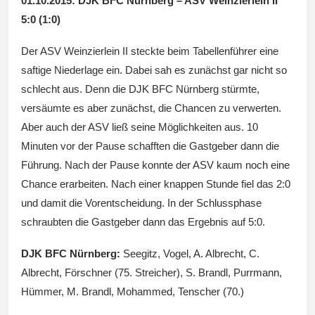
01.10.2015: DJK BFC Nürnberg – ASV Weinzierlein II
5:0 (1:0)
Wintersd
Der ASV Weinzierlein II steckte beim Tabellenführer eine
saftige Niederlage ein. Dabei sah es zunächst gar nicht so
schlecht aus. Denn die DJK BFC Nürnberg stürmte,
versäumte es aber zunächst, die Chancen zu verwerten.
orf 1950
Aber auch der ASV ließ seine Möglichkeiten aus. 10
Minuten vor der Pause schafften die Gastgeber dann die
Führung. Nach der Pause konnte der ASV kaum noch eine
Chance erarbeiten. Nach einer knappen Stunde fiel das 2:0
e. V.
und damit die Vorentscheidung. In der Schlussphase
schraubten die Gastgeber dann das Ergebnis auf 5:0.
DJK BFC Nürnberg:
Seegitz, Vogel, A. Albrecht, C.
Albrecht, Förschner (75. Streicher), S. Brandl, Purrmann,
Hümmer, M. Brandl, Mohammed, Tenscher (70.)