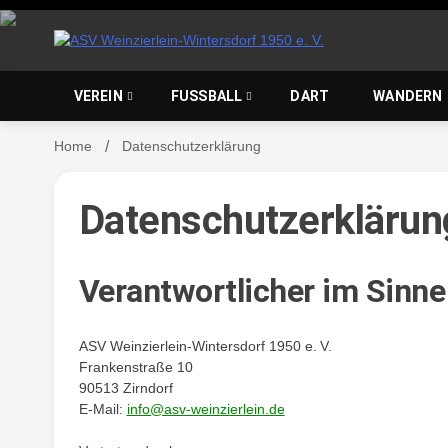
Skip
to
content
ASV Wein
VEREIN
FUSSBALL
DART
WANDERN
Home
Datenschutzerklärung
Wintersd
Datenschutzerklärun
Verantwortlicher im Sinn
ASV Weinzierlein-Wintersdorf 1950 e. V.
Frankenstraße 10
90513 Zirndorf
E-Mail:
info@asv-weinzierlein.de