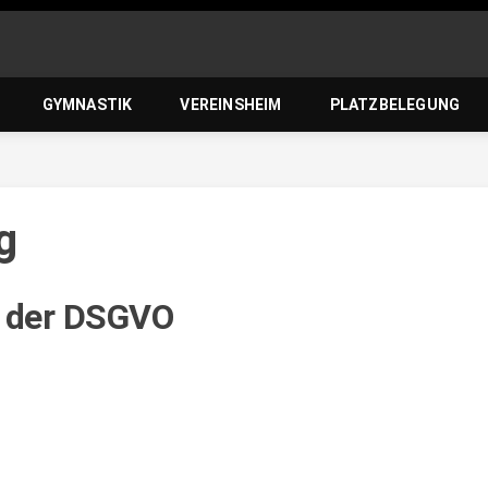
zierlein-
GYMNASTIK
VEREINSHEIM
PLATZBELEGUNG
orf 1950 e
g
e der DSGVO