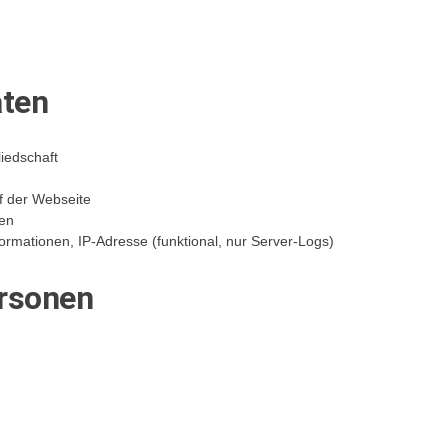
aten
iedschaft
f der Webseite
ten
mationen, IP-Adresse (funktional, nur Server-Logs)
ersonen
n