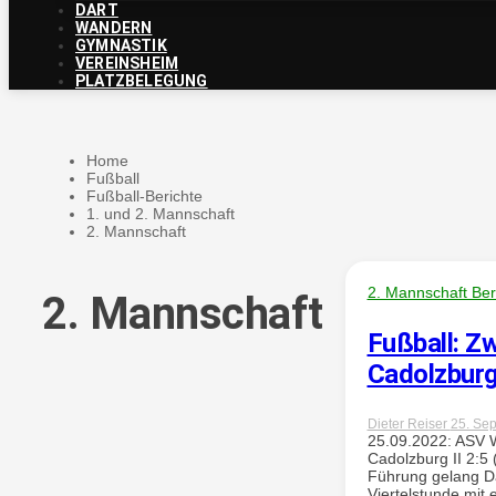
DART
WANDERN
GYMNASTIK
VEREINSHEIM
PLATZBELEGUNG
Home
Fußball
Fußball-Berichte
1. und 2. Mannschaft
2. Mannschaft
2. Mannschaft Ber
2. Mannschaft
Fußball: Zw
Cadolzbur
Dieter Reiser
25. Se
25.09.2022: ASV W
Cadolzburg II 2:5
Führung gelang Da
Viertelstunde mit 