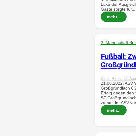
Ecke der Ausgleic
Gäste sorgte für...
mehr...
2. Mannschaft Ber
Fußball: Zw
Großgründ
Dieter Reiser
21. Aug
21.08.2022: ASV We
Großgründlach 0:2
Erfolg gegen den S
SF Großgründlach a
zumal der ASV vo
mehr...