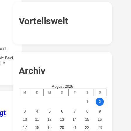
Vorteilswelt
saich
n
nic Beck
ber
Archiv
August 2026
M
D
M
D
F
S
S
1
2
gt
3
4
5
6
7
8
9
10
11
12
13
14
15
16
17
18
19
20
21
22
23