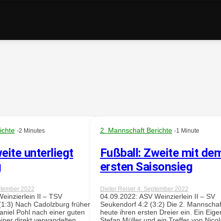
ichte
2. Mannschaft Berichte
-2 Minutes
-1 Minute
eite unterliegt
Fußball: Zweite mit de
g
ersten Saisonsieg
ptember 2022
Dieter Reiser
4. September 2022
einzierlein II – TSV
04.09.2022: ASV Weinzierlein II – SV
 (1:3) Nach Cadolzburg früher
Seukendorf 4:2 (3:2) Die 2. Mannschaf
niel Pohl nach einer guten
heute ihren ersten Dreier ein. Ein Eige
einer direkt verwandelten
Stefan Müller und ein Treffer von Nicol