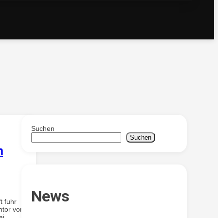
Suchen
Suchen
m
News
t fuhr
ntor von
ai