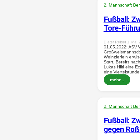
2. Mannschaft Ber
Fußball: Zw
Tore-Führ
Dieter Reiser
1. Mai 
01.05.2022: ASV W
Großweismannsdorf
Weinzierlein erwi
Start. Bereits nac
Lukas Hiltl eine E
eine Viertelstunde 
mehr...
2. Mannschaft Ber
Fußball: Z
gegen Roß