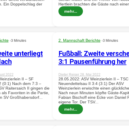
h. Ein Doppelschlag der
Hertlein brachten die Gäste nach einer.
mehr...
ichte
2. Mannschaft Berichte
-3 Minutes
-3 Minutes
eite unterliegt
Fußball: Zweite versch
lach
3:1 Pausenführung her
ust 2022
Dieter Reiser
28. Mai 2022
inzierlein II – SF
28.05.2022: ASV Weinzierlein II – TSC
 (0:1) Nach dem 7:3 –
Neuendettelsau II 3:4 (3:1) Der ASV
V Raitersaich II gingen die
Weinzierlein erwischte einen glückliche
ls Favoriten in die Partie,
Nach neun Minuten köpfte Gäste-Kapi
m SV Großhabersdorf...
Fabian Bischoff eine Ecke von Daniel P
eigene Tor. Der TSV...
mehr...