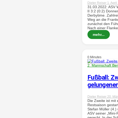
Dieter Reiser
1. Apri
31.03.2022: ASV W
II 3:2 (0:2) Donne
Derbytime. Zahlre
Weg an die Frank
zunächst den Führ
Nach einer Flanke.
mehr...
0 Minutes
2. Mannschaft Ber
Fußball: Zw
gelungene
Dieter Reiser
20. Mä
Die Zweite ist mit
Restsaison gestart
Stefan Müller (4.)
ASV seiner „Mini-F
gerecht. In der Sc