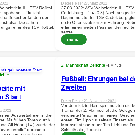
l 2022
Dieter Reiser
27. März 2022
einzierlein II – TSV Roßtal
27.03.2022: ASV Weinzierlein II – TSV
rstagabend – Flutlicht –
Cadolzburg II 1:4 (0:3) Nach ausgegl
iche Besucher fanden den
Beginn nutzte der TSV Cadolzburg glei
enstraße. Die sahen
erste Offensivaktion zur Führung. Robe
ungstreffer des TSV Roßtal.
erlief einen weiten Pass auf der rechte
..
setzte...
mehr...
2. Mannschaft Berichte
-1 Minute
ichte
Fußball: Ehrungen bei d
Zweiten
eite mit
m Start
Dieter Reiser
21. November 2021
Vor dem letzte Heimspiel nutzten die 
Trainer der 2. Mannschaft die Gelegen
rz 2022
 einem Auswärtsdreier in die
verdiente Personen mit einem Gesche
et. Mit frühen Toren durch
ehren: Tim Lipp für seinen Einsatz als
 und Oli Höhn (14.) wurde der
Mannschaftsbetreuer Tim Liebl und Da
avoritenrolle“ durchaus
Schleith als „Roockie...
hlussminute sorgte ein