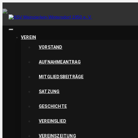
Skip
to
content
VEREIN
ASV Wein
VORSTAND
AUFNAHMEANTRAG
MITGLIEDSBEITRÄGE
Wintersdo
SATZUNG
GESCHICHTE
VEREINSLIED
VEREINSZEITUNG