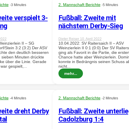
ichte
2. Mannschaft Berichte
-3 Minutes
-5 Minutes
eite verspielt 3-
Fußball: Zweite mit
ung
nächstem Derby-Sieg
2022
Dieter Reiser
10. April 2022
einzierlein II – SG
10.04.2022: SV Raitersaich II – ASV
/Stein 3:2 (3:2) Der ASV
Weinzierlein II 0:1 (0:0) Der SV Raiter
schte den deutlich besseren
ging als Favorit in die Partie, die erste
h sieben Minuten drückte
Chance hatte aber Weinzierlein. Domi
cke über die Linie. Gerade
konnte in Bedrängnis seinen Schuss a
war gespielt,...
nicht...
mehr...
ichte
2. Mannschaft Berichte
-4 Minutes
-2 Minutes
weite dreht Derby
Fußball: Zweite unterlie
tal
Cadolzburg 1:4