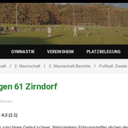
zierlein-
GYMNASTIK
VEREINSHEIM
PLATZBELEGUNG
haft
2. Mannschaft
2. Mannschaft Berichte
Fußball: Zweite
orf 1950 e
egen 61 Zirndorf
3 Minutes
 4:2 (1:1)
 rutschigen Geläuf schwer. Weinzierleins Führungstreffer glichen die