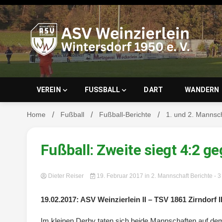
Skip
to
content
ASV Wein
VEREIN
FUSSBALL
DART
WANDERN
Home
Fußball
Fußball-Berichte
1. und 2. Mannsc
Wintersd
Fußball: Zweite siegt 4:2 g
Dieter Reiser
19. Februar 2017
in
2. Mannschaft Berichte
- 
19.02.2017: ASV Weinzierlein II – TSV 1861 Zirndorf II
Im kleinen Derby taten sich beide Mannschaften auf dem