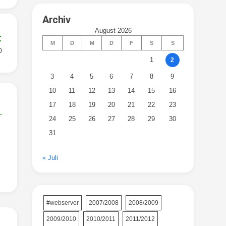
Archiv
August 2026
:
M
D
M
D
F
S
S
0
1
2
3
4
5
6
7
8
9
10
11
12
13
14
15
16
17
18
19
20
21
22
23
24
25
26
27
28
29
30
31
« Juli
#webserver
2007/2008
2008/2009
2009/2010
2010/2011
2011/2012