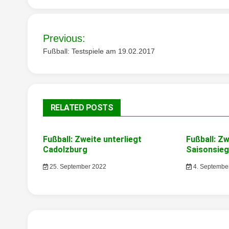
Beitragsnavigation
Previous:
Fußball: Testspiele am 19.02.2017
RELATED POSTS
Fußball: Zweite unterliegt
Fußball: Z
Cadolzburg
Saisonsie
25. September 2022
4. Septembe