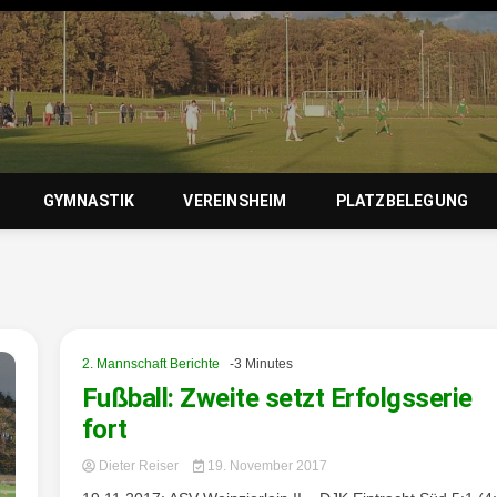
zierlein-
GYMNASTIK
VEREINSHEIM
PLATZBELEGUNG
orf 1950 e
2. Mannschaft Berichte
-3 Minutes
Fußball: Zweite setzt Erfolgsserie
fort
Dieter Reiser
19. November 2017