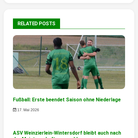
r
a
RELATED POSTS
g
s
n
a
v
i
g
Fußball: Erste beendet Saison ohne Niederlage
a
17. Mai 2026
t
i
ASV Weinzierlein-Wintersdorf bleibt auch nach