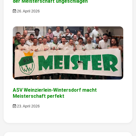
der Meisterschaft ungeschlagen
o
26. April 2026
n
ASV Weinzierlein-Wintersdorf macht
Meisterschaft perfekt
23. April 2026