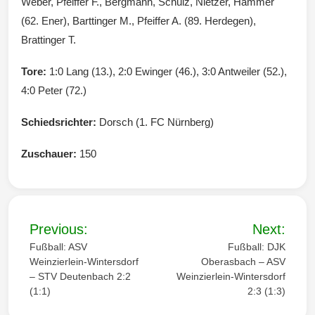
Weber, Pfeiffer F., Bergmann, Schulz, Nietzer, Hammer
(62. Ener), Barttinger M., Pfeiffer A. (89. Herdegen),
Brattinger T.
Tore:
1:0 Lang (13.), 2:0 Ewinger (46.), 3:0 Antweiler (52.),
4:0 Peter (72.)
Schiedsrichter:
Dorsch (1. FC Nürnberg)
Zuschauer:
150
B
Previous:
Next:
e
Fußball: ASV
Fußball: DJK
Weinzierlein-Wintersdorf
Oberasbach – ASV
i
– STV Deutenbach 2:2
Weinzierlein-Wintersdorf
(1:1)
2:3 (1:3)
t