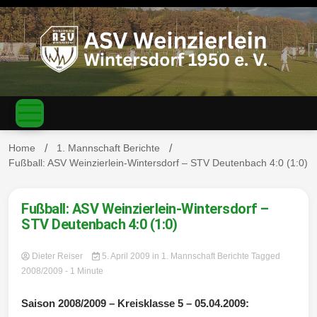
S
k
i
p
t
o
c
ASV
o
n
t
Home
1. Mannschaft Berichte
e
Fußball: ASV Weinzierlein-Wintersdorf – STV Deutenbach 4:0 (1:0)
n
Weinzierl
t
Fußball: ASV Weinzierlein-Wintersdorf –
STV Deutenbach 4:0 (1:0)
Dieter Reiser
5. April 2009
in
1. Mannschaft Berichte
Tagged
ein-
2008/2009
- 1 Minute
Saison 2008/2009 – Kreisklasse 5 – 05.04.2009: