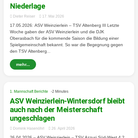
Wintersd
Niederlage
Dieter Reiser
17. Mai 2026
17.05.2026: ASV Weinzierlein – TSV Altenberg III Letzte
orf 1950
Woche gaben der ASV Weinzierlein und die DJK
Oberasbach für die kommende Saison die Bildung einer
Spielgemeinschaft bekannt. So war die Begegnung gegen
den TSV Altenberg...
e. V.
mehr...
1. Mannschaft Berichte
-2 Minutes
ASV Weinzierlein-Wintersdorf bleibt
auch nach der Meisterschaft
ungeschlagen
Domink Hasenöhrl
26. April 2026
26.04.2026 – ASV Weinzierlein – TSV Azzuri Süd-West 4:2