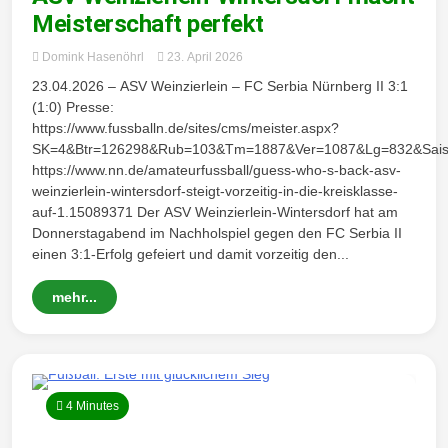
Meisterschaft perfekt
Domink Hasenöhrl
23. April 2026
23.04.2026 – ASV Weinzierlein – FC Serbia Nürnberg II 3:1
(1:0) Presse:
https://www.fussballn.de/sites/cms/meister.aspx?
SK=4&Btr=126298&Rub=103&Tm=1887&Ver=1087&Lg=832&Sai
https://www.nn.de/amateurfussball/guess-who-s-back-asv-
weinzierlein-wintersdorf-steigt-vorzeitig-in-die-kreisklasse-
auf-1.15089371 Der ASV Weinzierlein-Wintersdorf hat am
Donnerstagabend im Nachholspiel gegen den FC Serbia II
einen 3:1-Erfolg gefeiert und damit vorzeitig den...
mehr...
4 Minutes