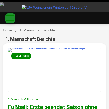
S
k
ASV
i
p
t
o
Home
1. Mannschaft Berichte
c
o
1. Mannschaft Berichte
Weinzierl
n
t
e
3 Minutes
n
t
ein-
1. Mannschaft Berichte
Fußball: Erste beendet Saison ohne