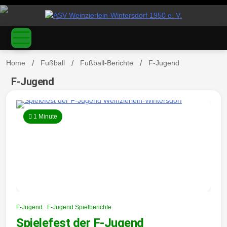
S
k
ASV
i
p
t
o
Home
Fußball
Fußball-Berichte
F-Jugend
c
o
F-Jugend
Weinzierl
n
t
e
1 Minute
n
t
ein-
F-Jugend
F-Jugend Spielberichte
Spielefest der F-Jugend