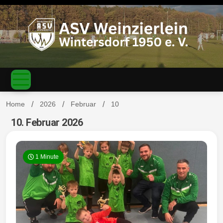
S
k
i
p
t
o
c
ASV
o
n
t
Home
2026
Februar
10
e
n
10. Februar 2026
Weinzierl
t
1 Minute
ein-