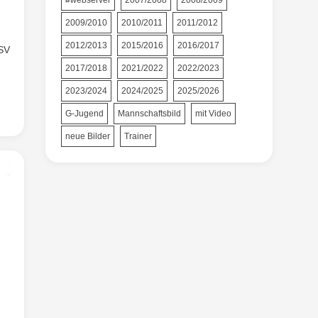
#webserver
2007/2008
2008/2009
2009/2010
2010/2011
2011/2012
2012/2013
2015/2016
2016/2017
ASV
2017/2018
2021/2022
2022/2023
2023/2024
2024/2025
2025/2026
G-Jugend
Mannschaftsbild
mit Video
neue Bilder
Trainer