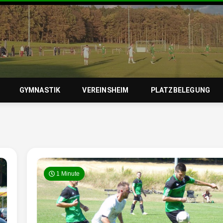
zierlein-
GYMNASTIK
VEREINSHEIM
PLATZBELEGUNG
orf 1950 e
1 Minute