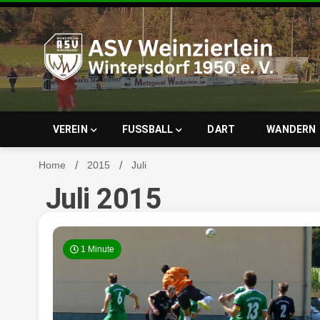
Skip
to
content
ASV Wein
VEREIN
FUSSBALL
DART
WANDERN
Home
2015
Juli
Juli 2015
Wintersd
1 Minute