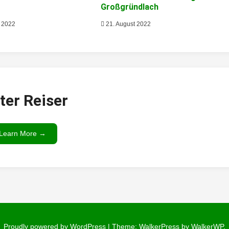
g
Großgründlach
 2022
21. August 2022
ter Reiser
Learn More →
Proudly powered by WordPress
|
Theme: WalkerPress by
WalkerWP
.