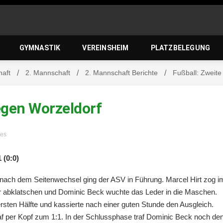
zierlein-
GYMNASTIK
VEREINSHEIM
PLATZBELEGUNG
haft
2. Mannschaft
2. Mannschaft Berichte
Fußball: Zweite
orf 1950 e
gegen Worzeldorf
tes
 (0:0)
ch nach dem Seitenwechsel ging der ASV in Führung. Marcel Hirt zog i
 nur abklatschen und Dominic Beck wuchte das Leder in die Maschen.
 ersten Hälfte und kassierte nach einer guten Stunde den Ausgleich.
af per Kopf zum 1:1. In der Schlussphase traf Dominic Beck noch de