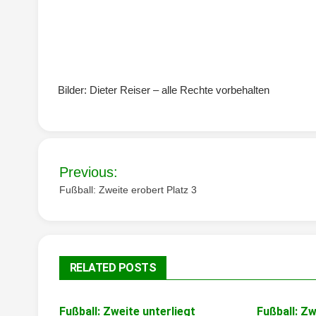
Bilder: Dieter Reiser – alle Rechte vorbehalten
Beitragsnavigation
Previous:
Fußball: Zweite erobert Platz 3
RELATED POSTS
Fußball: Zweite unterliegt
Fußball: Z