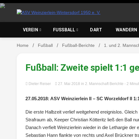
Skip
to
content
ASV Wein
VEREIN
FUSSBALL
DART
WANDERN
Home
Fußball
Fußball-Berichte
1. und 2. Mannsc
Wintersd
Fußball: Zweite spielt 1:1 
Dieter Reiser
27. Mai 2018
in
2. Mannschaft Berichte
- 2 Minu
27.05.2018: ASV Weinzierlein II – SC Worzeldorf II 1:1
Die erste Halbzeit verlief weitgehend ereignislos. Glei
Strafraum ab, Keeper Christian Kötteritz ließ den Ball
Danach verfielt Weinzierlein wieder in die Lethargie der
Sebastian Hann flankte von rechts und Axel Brückner tr