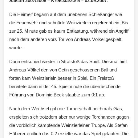
Saison 2007/2008 – Kreisklasse 5 – 02.09.2007:
Die Heimelf begann auf dem unebenen Schießanger wie
Wintersd
die Feuerwehr und schnürte Weinzierlein regelrecht ein. Bis
zur 25. Minute gab es kaum Entlastung, während ein Angriff
nach dem anderen vors Tor von Andreas Völkel gespielt
wurde.
orf 1950
Dann entschied wieder in Strafstoß das Spiel. Diesmal hielt
Andreas Völkel den von Cetin geschossenen Ball und
fortan kam Weinzierlein besser in Spiel. Ein Freistoß
bereitete dann in der 45. Spielminute die überraschende
e. V.
Führung vor. Dominic Beck staubte zum 0:1 ab.
Nach dem Wechsel gab die Turnerschaft nochmals Gas,
erspielten sich trotzdem aber nur wenige Torchancen gegen
die vorbildlich kämpfende Weinzierleiner Truppe. Als Stefan
Häberer endlich das 0:2 erzielte war das Spiel gelaufen. Die