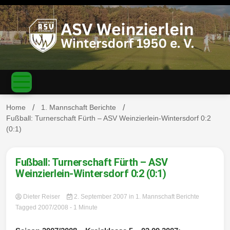
S
k
i
p
t
o
c
ASV
o
n
t
Home
1. Mannschaft Berichte
e
Fußball: Turnerschaft Fürth – ASV Weinzierlein-Wintersdorf 0:2
n
(0:1)
Weinzierl
t
Fußball: Turnerschaft Fürth – ASV
Weinzierlein-Wintersdorf 0:2 (0:1)
ein-
Dieter Reiser
2. September 2007
in
1. Mannschaft Berichte
Tagged
2007/2008
- 1 Minute