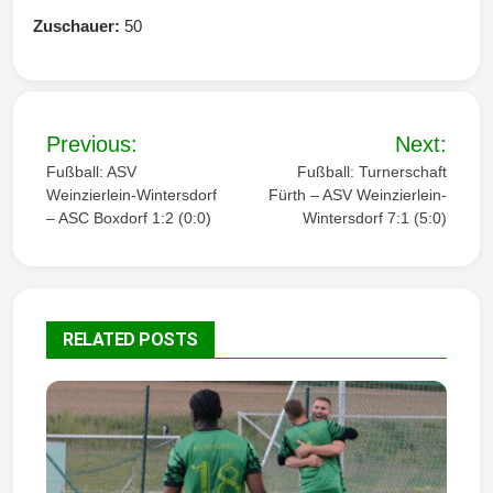
Zuschauer:
50
B
Previous:
Next:
e
Fußball: ASV
Fußball: Turnerschaft
Weinzierlein-Wintersdorf
Fürth – ASV Weinzierlein-
i
– ASC Boxdorf 1:2 (0:0)
Wintersdorf 7:1 (5:0)
t
r
a
RELATED POSTS
g
s
n