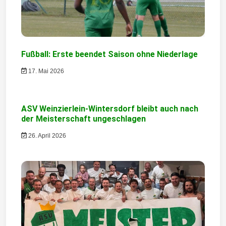
a
v
i
Fußball: Erste beendet Saison ohne Niederlage
g
17. Mai 2026
a
t
ASV Weinzierlein-Wintersdorf bleibt auch nach
i
der Meisterschaft ungeschlagen
o
26. April 2026
n