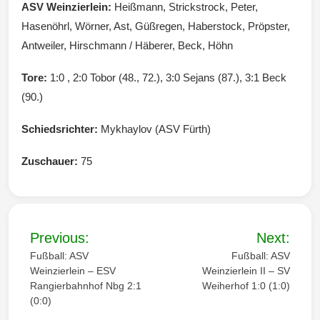
ASV Weinzierlein:
Heißmann, Strickstrock, Peter,
Hasenöhrl, Wörner, Ast, Güßregen, Haberstock, Pröpster,
Antweiler, Hirschmann / Häberer, Beck, Höhn
Tore:
1:0 , 2:0 Tobor (48., 72.), 3:0 Sejans (87.), 3:1 Beck
(90.)
Schiedsrichter:
Mykhaylov (ASV Fürth)
Zuschauer:
75
B
Previous:
Next:
e
Fußball: ASV
Fußball: ASV
Weinzierlein – ESV
Weinzierlein II – SV
i
Rangierbahnhof Nbg 2:1
Weiherhof 1:0 (1:0)
(0:0)
t