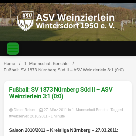
S
k
i
p
t
o
c
ASV
o
n
t
Home
1. Mannschaft Berichte
e
Fußball: SV 1873 Nürnberg Süd II – ASV Weinzierlein 3:1 (0:0)
n
Weinzierl
t
Fußball: SV 1873 Nürnberg Süd II – ASV
Weinzierlein 3:1 (0:0)
Dieter Reiser
27. März 2011
in
1. Mannschaft Berichte
Tagged
ein-
#webserver
,
2010/2011
- 1 Minute
Saison 2010/2011 – Kreisliga Nürnberg – 27.03.2011: