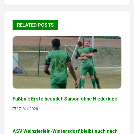
r
a
RELATED POSTS
g
s
n
a
v
i
g
Fußball: Erste beendet Saison ohne Niederlage
a
17. Mai 2026
t
i
ASV Weinzierlein-Wintersdorf bleibt auch nach