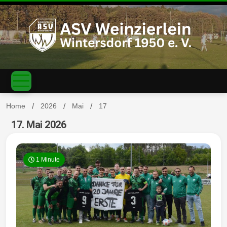
S
k
i
p
t
o
c
ASV
o
n
t
Home
2026
Mai
17
e
n
17. Mai 2026
Weinzierl
t
1 Minute
ein-