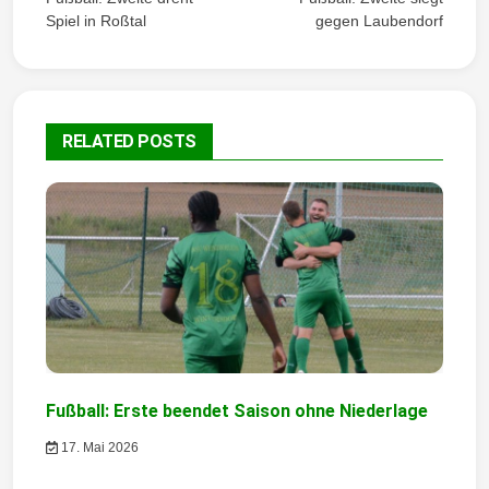
Spiel in Roßtal
gegen Laubendorf
i
t
r
RELATED POSTS
a
g
s
n
a
v
i
Fußball: Erste beendet Saison ohne Niederlage
g
17. Mai 2026