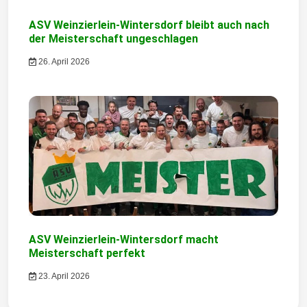
a
t
ASV Weinzierlein-Wintersdorf bleibt auch nach
der Meisterschaft ungeschlagen
i
26. April 2026
o
n
ASV Weinzierlein-Wintersdorf macht
Meisterschaft perfekt
23. April 2026