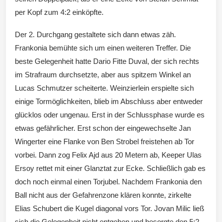
per Kopf zum 4:2 einköpfte.
Der 2. Durchgang gestaltete sich dann etwas zäh.
Frankonia bemühte sich um einen weiteren Treffer. Die
beste Gelegenheit hatte Dario Fitte Duval, der sich rechts
im Strafraum durchsetzte, aber aus spitzem Winkel an
Lucas Schmutzer scheiterte. Weinzierlein erspielte sich
einige Tormöglichkeiten, blieb im Abschluss aber entweder
glücklos oder ungenau. Erst in der Schlussphase wurde es
etwas gefährlicher. Erst schon der eingewechselte Jan
Wingerter eine Flanke von Ben Strobel freistehen ab Tor
vorbei. Dann zog Felix Ajd aus 20 Metern ab, Keeper Ulas
Ersoy rettet mit einer Glanztat zur Ecke. Schließlich gab es
doch noch einmal einen Torjubel. Nachdem Frankonia den
Ball nicht aus der Gefahrenzone klären konnte, zirkelte
Elias Schubert die Kugel diagonal vors Tor. Jovan Milic ließ
sich die Gelegenheit nicht entgehen und besorgte den 5:2