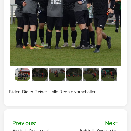
Bilder: Dieter Reiser – alle Rechte vorbehalten
B
Previous:
Next:
e
Fußball: Zweite dreht
Fußball: Zweite siegt