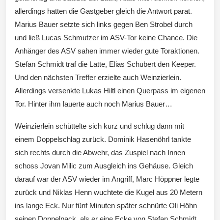
allerdings hatten die Gastgeber gleich die Antwort parat.
Marius Bauer setzte sich links gegen Ben Strobel durch
und ließ Lucas Schmutzer im ASV-Tor keine Chance. Die
Anhänger des ASV sahen immer wieder gute Toraktionen.
Stefan Schmidt traf die Latte, Elias Schubert den Keeper.
Und den nächsten Treffer erzielte auch Weinzierlein.
Allerdings versenkte Lukas Hiltl einen Querpass im eigenen
Tor. Hinter ihm lauerte auch noch Marius Bauer…
Weinzierlein schüttelte sich kurz und schlug dann mit
einem Doppelschlag zurück. Dominik Hasenöhrl tankte
sich rechts durch die Abwehr, das Zuspiel nach Innen
schoss Jovan Milic zum Ausgleich ins Gehäuse. Gleich
darauf war der ASV wieder im Angriff, Marc Höppner legte
zurück und Niklas Henn wuchtete die Kugel aus 20 Metern
ins lange Eck. Nur fünf Minuten später schnürte Oli Höhn
seinen Doppelpack, als er eine Ecke von Stefan Schmidt