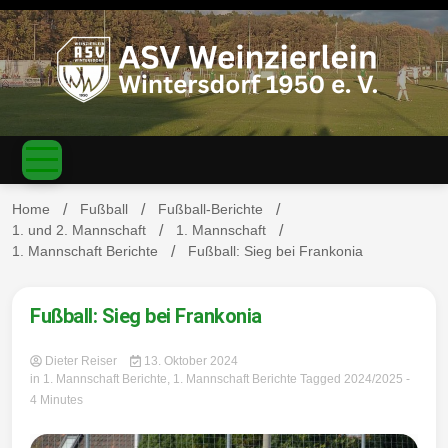
S
k
i
p
t
o
c
ASV
o
n
t
Home
Fußball
Fußball-Berichte
e
1. und 2. Mannschaft
1. Mannschaft
n
1. Mannschaft Berichte
Fußball: Sieg bei Frankonia
Weinzierl
t
Fußball: Sieg bei Frankonia
Dieter Reiser
13. Oktober 2024
ein-
in
1. Mannschaft Berichte
,
1. Mannschaft Berichte
Tagged
2024/2025
-
4 Minutes