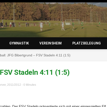
zierlein-
GYMNASTIK
VEREINSHEIM
PLATZBELEGUNG
all: JFG Bibertgrund – FSV Stadeln 4:11 (1:5)
orf 1950 e
FSV Stadeln 4:11 (1:5)
rver
,
2011/2012
- 0 Minutes
ahlen. Der FSV Stadeln präsentierte sich mit einer eingespielten Elf