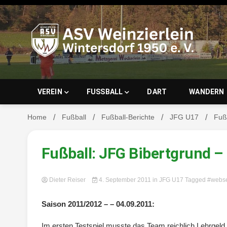
Skip
to
content
ASV Wein
VEREIN
FUSSBALL
DART
WANDERN
Home
Fußball
Fußball-Berichte
JFG U17
Fußb
Wintersd
Fußball: JFG Bibertgrund – 
Dieter Reiser
4. September 2011
in
JFG U17
Tagged
#webse
Saison 2011/2012 – – 04.09.2011:
Im ersten Testspiel musste das Team reichlich Lehrgeld z