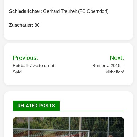
Schiedsrichter:
Gerhard Treuheit (FC Oberndorf)
Zuschauer:
80
B
Previous:
Next:
e
Fußball: Zweite dreht
Runterra 2015 –
Spiel
Mithelfen!
i
t
r
RELATED POSTS
a
g
s