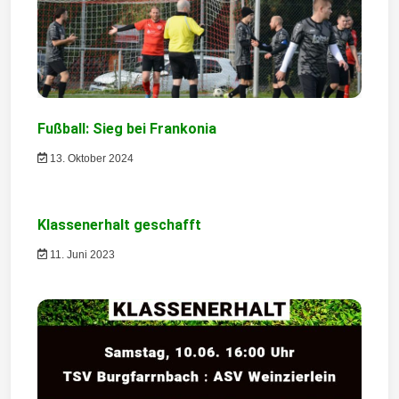
n
a
v
i
Fußball: Sieg bei Frankonia
g
13. Oktober 2024
a
t
Klassenerhalt geschafft
11. Juni 2023
i
o
n