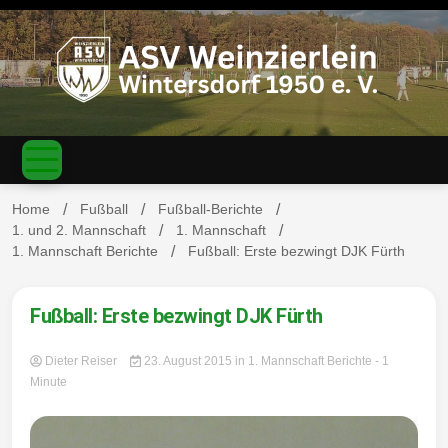
S
k
i
p
t
o
c
ASV
o
n
t
Home
Fußball
Fußball-Berichte
e
1. und 2. Mannschaft
1. Mannschaft
n
1. Mannschaft Berichte
Fußball: Erste bezwingt DJK Fürth
Weinzierl
t
Fußball: Erste bezwingt DJK Fürth
Dieter Reiser
23. August 2015
in
1. Mannschaft Berichte
- 1
ein-
Minute