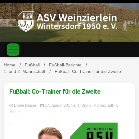
S
k
i
p
t
o
c
ASV
o
n
t
Home
Fußball
Fußball-Berichte
e
1. und 2. Mannschaft
Fußball: Co-Trainer für die Zweite
n
Weinzierl
t
Fußball: Co-Trainer für die Zweite
Dieter Reiser
17. Januar 2017
in
1. Und 2. Mannschaft
- 1
Minute
ein-