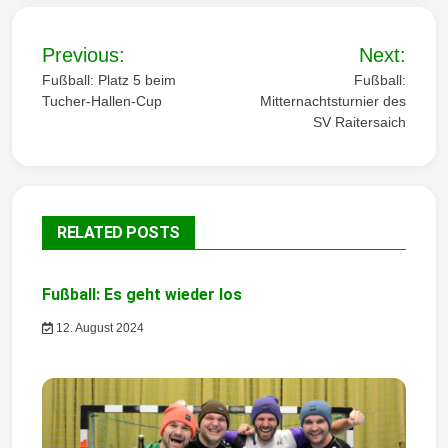
B
Previous:
Next:
e
Fußball: Platz 5 beim
Fußball:
Tucher-Hallen-Cup
Mitternachtsturnier des
i
SV Raitersaich
t
r
a
RELATED POSTS
g
Fußball: Es geht wieder los
s
12. August 2024
n
a
v