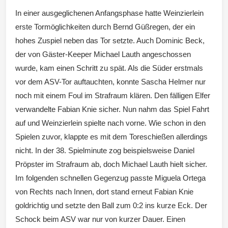
In einer ausgeglichenen Anfangsphase hatte Weinzierlein
Wintersd
erste Tormöglichkeiten durch Bernd Güßregen, der ein
hohes Zuspiel neben das Tor setzte. Auch Dominic Beck,
der von Gäster-Keeper Michael Lauth angeschossen
wurde, kam einen Schritt zu spät. Als die Süder erstmals
vor dem ASV-Tor auftauchten, konnte Sascha Helmer nur
orf 1950
noch mit einem Foul im Strafraum klären. Den fälligen Elfer
verwandelte Fabian Knie sicher. Nun nahm das Spiel Fahrt
auf und Weinzierlein spielte nach vorne. Wie schon in den
Spielen zuvor, klappte es mit dem Toreschießen allerdings
e. V.
nicht. In der 38. Spielminute zog beispielsweise Daniel
Pröpster im Strafraum ab, doch Michael Lauth hielt sicher.
Im folgenden schnellen Gegenzug passte Miguela Ortega
von Rechts nach Innen, dort stand erneut Fabian Knie
goldrichtig und setzte den Ball zum 0:2 ins kurze Eck. Der
Schock beim ASV war nur von kurzer Dauer. Einen