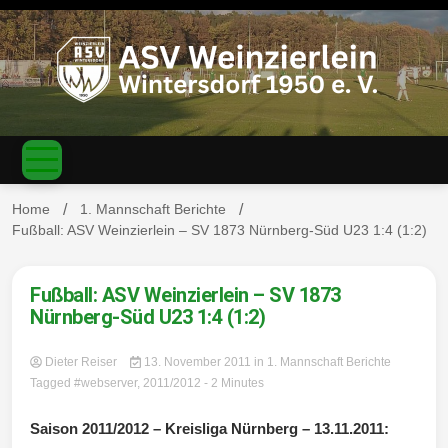
S
k
i
p
t
o
c
ASV
o
n
t
Home
1. Mannschaft Berichte
e
Fußball: ASV Weinzierlein – SV 1873 Nürnberg-Süd U23 1:4 (1:2)
n
Weinzierl
t
Fußball: ASV Weinzierlein – SV 1873
Nürnberg-Süd U23 1:4 (1:2)
Dieter Reiser
13. November 2011
in
1. Mannschaft Berichte
ein-
Tagged
#webserver
,
2011/2012
- 2 Minutes
Saison 2011/2012 – Kreisliga Nürnberg – 13.11.2011: