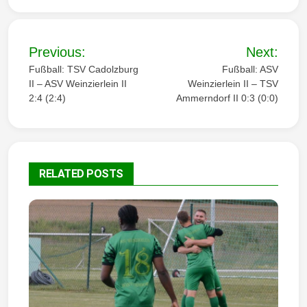
B
Previous:
Next:
e
Fußball: TSV Cadolzburg
Fußball: ASV
II – ASV Weinzierlein II
Weinzierlein II – TSV
i
2:4 (2:4)
Ammerndorf II 0:3 (0:0)
t
r
a
RELATED POSTS
g
s
n
a
v