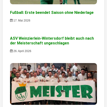
i
Fußball: Erste beendet Saison ohne Niederlage
g
17. Mai 2026
a
t
ASV Weinzierlein-Wintersdorf bleibt auch nach
i
der Meisterschaft ungeschlagen
o
26. April 2026
n