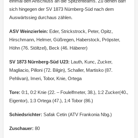
einmal den Anschluss an die Spitzenteams. Zu denen darf
sich hingegen der SV 1873 Nürnberg-Süd nach dem
Auswärtssieg durchaus zählen.
ASV Weinzierlein:
Eder, Strickstrock, Peter, Opitz,
Hirschmann, Helmer, Güßregen, Haberstock, Pröpster,
Höhn (76. Stöltzel), Beck (46. Häberer)
SV 1873 Nürnberg-Süd U23:
Lauth, Kunc, Zucker,
Magliacio, Pilloni (72. Bilgin), Schaller, Martisko (87.
Pehlivan), Imeri, Tobor, Knie, Ortega
Tore:
0:1, 0:2 Knie (22. – Foulelfmeter, 38.), 1:2 Zucker(40.,
Eigentor), 1:3 Ortega (47.), 1:4 Tobor (86.)
Schiedsrichter:
Safak Cetin (ATV Frankonia Nbg.)
Zuschauer:
80