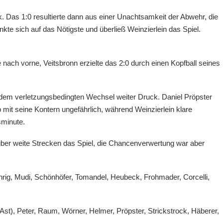
 Das 1:0 resultierte dann aus einer Unachtsamkeit der Abwehr, die
te sich auf das Nötigste und überließ Weinzierlein das Spiel.
 nach vorne, Veitsbronn erzielte das 2:0 durch einen Kopfball seines
 dem verletzungsbedingten Wechsel weiter Druck. Daniel Pröpster
eb mit seine Kontern ungefährlich, während Weinzierlein klare
sminute.
ber weite Strecken das Spiel, die Chancenverwertung war aber
hrig, Mudi, Schönhöfer, Tomandel, Heubeck, Frohmader, Corcelli,
 Ast), Peter, Raum, Wörner, Helmer, Pröpster, Strickstrock, Häberer,