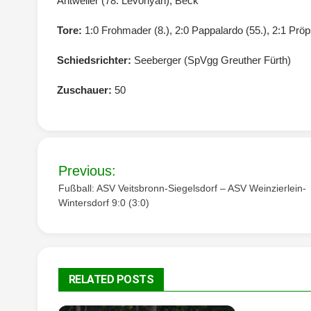
Antweiler (78. Levonyan), Beck
Tore:
1:0 Frohmader (8.), 2:0 Pappalardo (55.), 2:1 Pröps
Schiedsrichter:
Seeberger (SpVgg Greuther Fürth)
Zuschauer:
50
Beitragsnavigation
Previous:
Fußball: ASV Veitsbronn-Siegelsdorf – ASV Weinzierlein-
Wintersdorf 9:0 (3:0)
RELATED POSTS