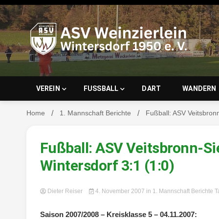
Skip
to
content
ASV Wein
VEREIN
FUSSBALL
DART
WANDERN
Home
1. Mannschaft Berichte
Fußball: ASV Veitsbronn
Wintersd
Fußball: ASV Veitsbronn-Si
Wintersdorf 3:1 (1:0)
Dieter Reiser
4. November 2007
in
1. Mannschaft Berichte
T
Saison 2007/2008 – Kreisklasse 5 – 04.11.2007: