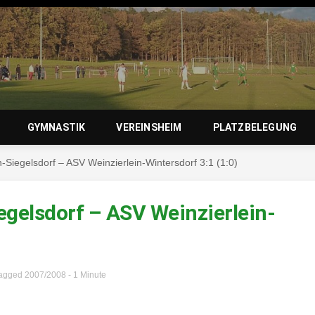
zierlein-
GYMNASTIK
VEREINSHEIM
PLATZBELEGUNG
-Siegelsdorf – ASV Weinzierlein-Wintersdorf 3:1 (1:0)
orf 1950 e
egelsdorf – ASV Weinzierlein-
agged
2007/2008
- 1 Minute