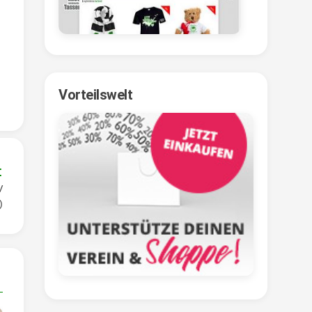
Vorteilswelt
:
V
)