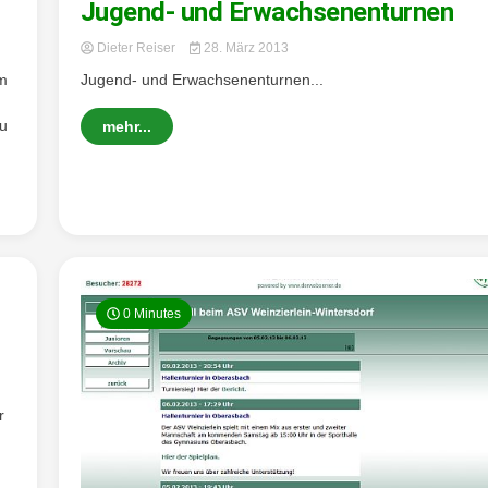
Jugend- und Erwachsenenturnen
Dieter Reiser
28. März 2013
um
Jugend- und Erwachsenenturnen...
zu
mehr...
0 Minutes
r