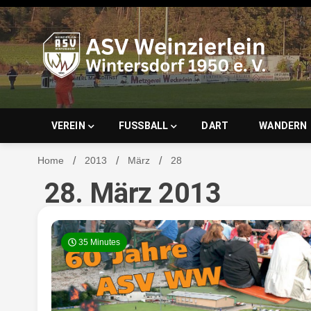
Skip
to
content
ASV Wein
VEREIN
FUSSBALL
DART
WANDERN
Home
2013
März
28
28. März 2013
Wintersd
35 Minutes