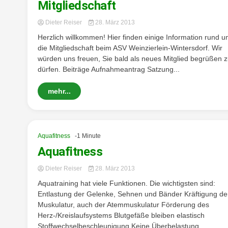
Mitgliedschaft
Dieter Reiser
28. März 2013
Herzlich willkommen! Hier finden einige Information rund 
die Mitgliedschaft beim ASV Weinzierlein-Wintersdorf. Wir
würden uns freuen, Sie bald als neues Mitglied begrüßen 
dürfen. Beiträge Aufnahmeantrag Satzung...
mehr...
Aquafitness
-1 Minute
Aquafitness
Dieter Reiser
28. März 2013
Aquatraining hat viele Funktionen. Die wichtigsten sind:
Entlastung der Gelenke, Sehnen und Bänder Kräftigung de
Muskulatur, auch der Atemmuskulatur Förderung des
Herz-/Kreislaufsystems Blutgefäße bleiben elastisch
Stoffwechselbeschleunigung Keine Überbelastung