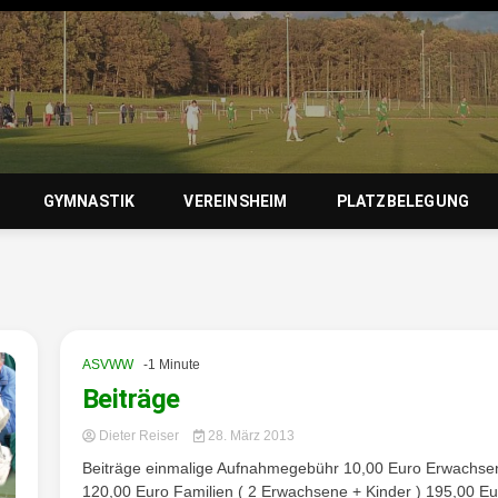
zierlein-
GYMNASTIK
VEREINSHEIM
PLATZBELEGUNG
orf 1950 e
ASVWW
-1 Minute
Beiträge
Dieter Reiser
28. März 2013
Beiträge einmalige Aufnahmegebühr 10,00 Euro Erwachse
120,00 Euro Familien ( 2 Erwachsene + Kinder ) 195,00 Eu