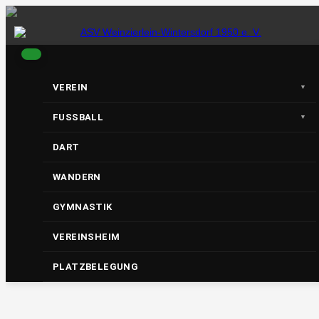
S
k
i
p
t
o
c
VEREIN
o
ASV
n
t
FUSSBALL
e
n
DART
t
WANDERN
Weinzierl
GYMNASTIK
VEREINSHEIM
ein-
PLATZBELEGUNG