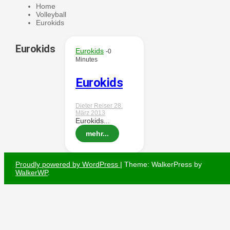
Home
Volleyball
Wintersd
Eurokids
Eurokids
Eurokids
-0
Minutes
Eurokids
orf 1950
Dieter Reiser
28.
März 2013
Eurokids...
mehr...
e. V.
Proudly powered by WordPress
|
Theme: WalkerPress by
WalkerWP
.