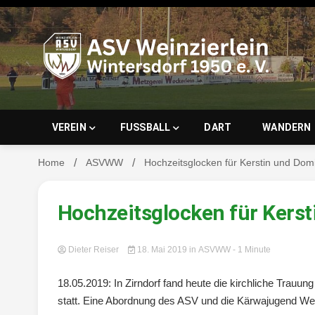
Skip
to
content
ASV Wein
VEREIN
FUSSBALL
DART
WANDERN
Home
ASVWW
Hochzeitsglocken für Kerstin und Domi
Wintersd
Hochzeitsglocken für Kers
Dieter Reiser
18. Mai 2019
in
ASVWW
- 1 Minute
18.05.2019: In Zirndorf fand heute die kirchliche Trauu
statt. Eine Abordnung des ASV und die Kärwajugend Wein