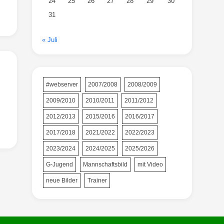
24
25
26
27
28
29
30
31
« Juli
#webserver
2007/2008
2008/2009
2009/2010
2010/2011
2011/2012
2012/2013
2015/2016
2016/2017
2017/2018
2021/2022
2022/2023
2023/2024
2024/2025
2025/2026
G-Jugend
Mannschaftsbild
mit Video
neue Bilder
Trainer