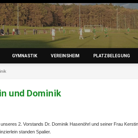
zierlein-
GYMNASTIK
VEREINSHEIM
PLATZBELEGUNG
nik
orf 1950 e
tin und Dominik
ng unseres 2. Vorstands Dr. Dominik Hasenöhrl und seiner Frau Kersti
zierlein standen Spalier.