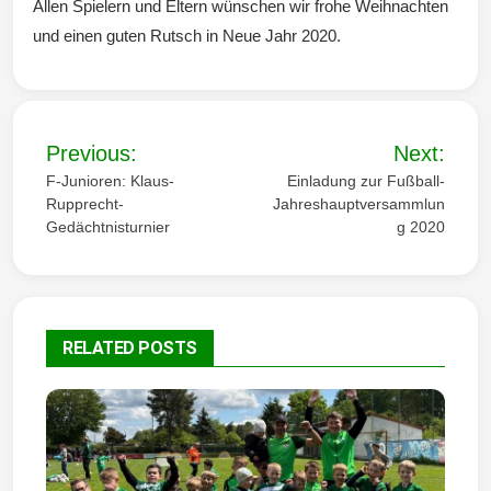
Allen Spielern und Eltern wünschen wir frohe Weihnachten
und einen guten Rutsch in Neue Jahr 2020.
B
Previous:
Next:
e
F-Junioren: Klaus-
Einladung zur Fußball-
Rupprecht-
Jahreshauptversammlun
i
Gedächtnisturnier
g 2020
t
r
a
RELATED POSTS
g
s
n