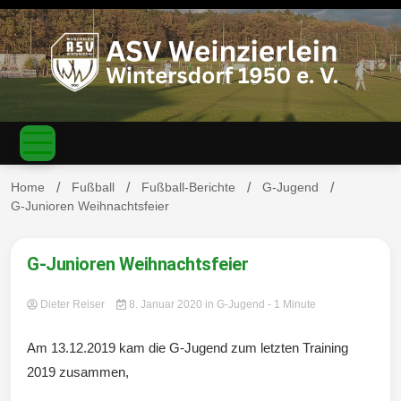
S
k
i
p
t
o
c
ASV
o
n
t
Home
Fußball
Fußball-Berichte
G-Jugend
e
G-Junioren Weihnachtsfeier
n
Weinzierl
t
G-Junioren Weihnachtsfeier
Dieter Reiser
8. Januar 2020
in
G-Jugend
- 1 Minute
ein-
Am 13.12.2019 kam die G-Jugend zum letzten Training
2019 zusammen,