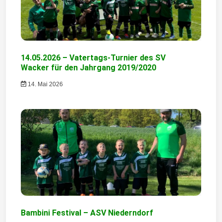
a
v
i
14.05.2026 – Vatertags-Turnier des SV
g
Wacker für den Jahrgang 2019/2020
a
14. Mai 2026
t
i
o
n
Bambini Festival – ASV Niederndorf