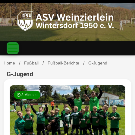
S
k
i
p
t
o
c
ASV
o
n
t
Home
Fußball
Fußball-Berichte
G-Jugend
e
n
G-Jugend
Weinzierl
t
3 Minutes
ein-