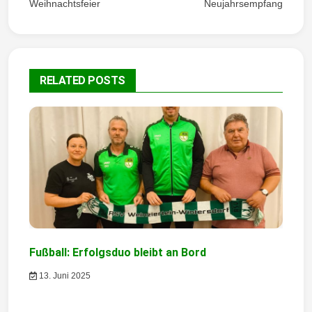
Weihnachtsfeier
Neujahrsempfang
i
t
r
RELATED POSTS
a
g
s
n
a
v
i
Fußball: Erfolgsduo bleibt an Bord
g
13. Juni 2025
a