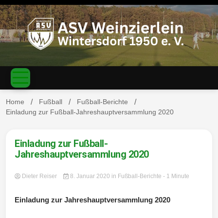
S
k
i
p
t
o
c
ASV
o
n
t
Home
Fußball
Fußball-Berichte
e
Einladung zur Fußball-Jahreshauptversammlung 2020
n
Weinzierl
t
Einladung zur Fußball-
Jahreshauptversammlung 2020
Dieter Reiser
8. Januar 2020
in
Fußball-Berichte
- 1 Minute
ein-
Einladung zur Jahreshauptversammlung 2020