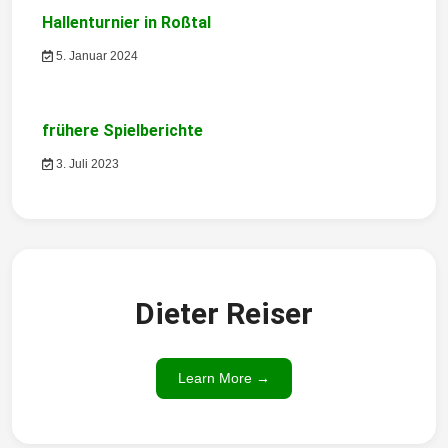
t
Hallenturnier in Roßtal
5. Januar 2024
i
o
frühere Spielberichte
n
3. Juli 2023
Dieter Reiser
Learn More →