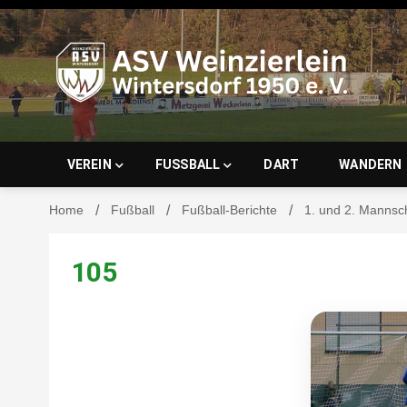
Skip
to
content
ASV Wein
VEREIN
FUSSBALL
DART
WANDERN
Home
Fußball
Fußball-Berichte
1. und 2. Mannsc
Wintersd
105