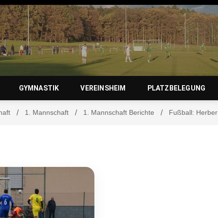
zierlein-
GYMNASTIK
VEREINSHEIM
PLATZBELEGUNG
haft
1. Mannschaft
1. Mannschaft Berichte
Fußball: Herbe
orf 1950 e