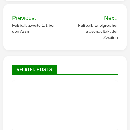
B
Previous:
Next:
e
Fußball: Zweite 1:1 bei
Fußball: Erfolgreicher
den Assn
Saisonauftakt der
i
Zweiten
t
r
a
RELATED POSTS
g
s
n
a
v