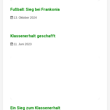
i
Fußball: Sieg bei Frankonia
g
13. Oktober 2024
a
t
Klassenerhalt geschafft
i
11. Juni 2023
o
n
Ein Sieg zum Klassenerhalt