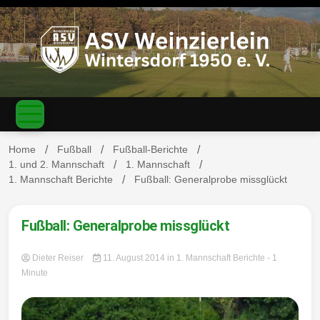
S
k
i
p
t
o
c
ASV
o
n
t
Home
Fußball
Fußball-Berichte
e
1. und 2. Mannschaft
1. Mannschaft
n
1. Mannschaft Berichte
Fußball: Generalprobe missglückt
Weinzierl
t
Fußball: Generalprobe missglückt
Dieter Reiser
11. August 2014
in
1. Mannschaft Berichte
- 1
ein-
Minute