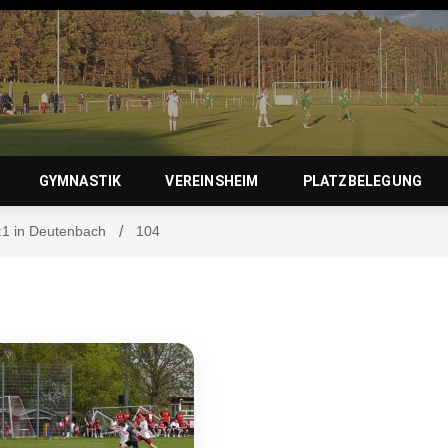
zierlein-
GYMNASTIK
VEREINSHEIM
PLATZBELEGUNG
4:1 in Deutenbach
104
orf 1950 e