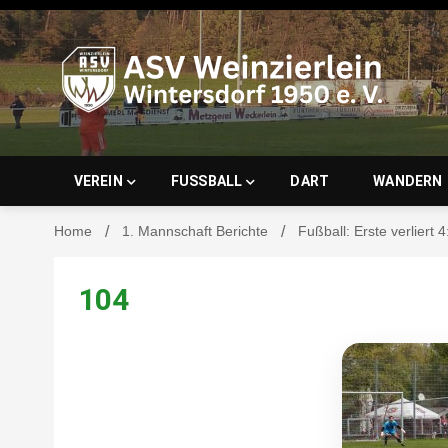
Skip
to
content
ASV Wein
VEREIN
FUSSBALL
DART
WANDERN
Home
1. Mannschaft Berichte
Fußball: Erste verliert 
Wintersd
104