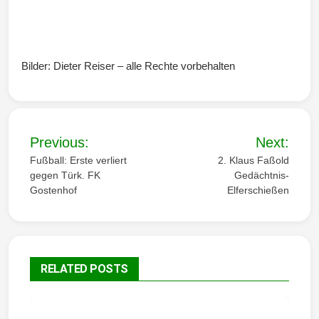
Bilder: Dieter Reiser – alle Rechte vorbehalten
B
Previous:
Next:
e
Fußball: Erste verliert
2. Klaus Faßold
gegen Türk. FK
Gedächtnis-
i
Gostenhof
Elferschießen
t
r
a
RELATED POSTS
g