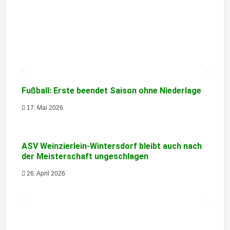
s
n
a
v
i
Fußball: Erste beendet Saison ohne Niederlage
g
17. Mai 2026
a
t
ASV Weinzierlein-Wintersdorf bleibt auch nach
i
der Meisterschaft ungeschlagen
o
26. April 2026
n