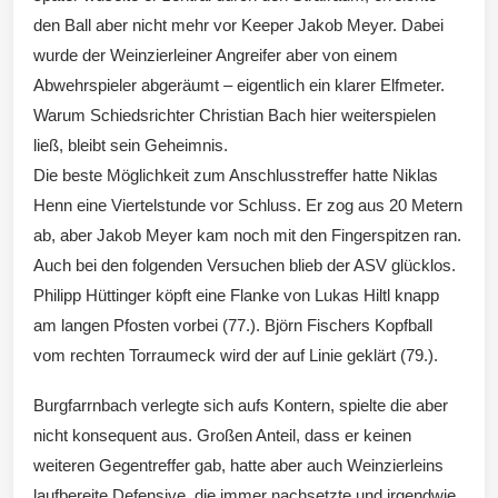
den Ball aber nicht mehr vor Keeper Jakob Meyer. Dabei
wurde der Weinzierleiner Angreifer aber von einem
Abwehrspieler abgeräumt – eigentlich ein klarer Elfmeter.
Warum Schiedsrichter Christian Bach hier weiterspielen
ließ, bleibt sein Geheimnis.
Die beste Möglichkeit zum Anschlusstreffer hatte Niklas
Henn eine Viertelstunde vor Schluss. Er zog aus 20 Metern
ab, aber Jakob Meyer kam noch mit den Fingerspitzen ran.
Auch bei den folgenden Versuchen blieb der ASV glücklos.
Philipp Hüttinger köpft eine Flanke von Lukas Hiltl knapp
am langen Pfosten vorbei (77.). Björn Fischers Kopfball
vom rechten Torraumeck wird der auf Linie geklärt (79.).
Burgfarrnbach verlegte sich aufs Kontern, spielte die aber
nicht konsequent aus. Großen Anteil, dass er keinen
weiteren Gegentreffer gab, hatte aber auch Weinzierleins
laufbereite Defensive, die immer nachsetzte und irgendwie