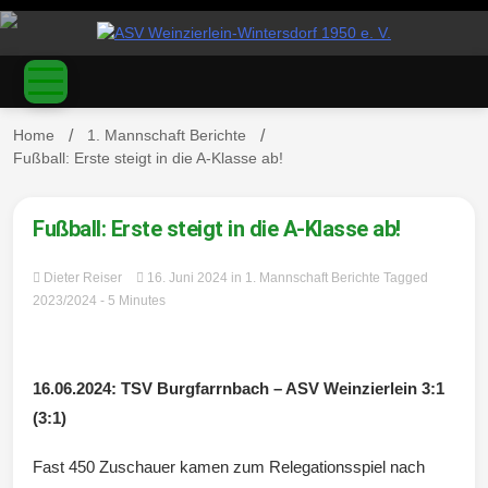
S
k
ASV
i
p
t
o
Home
1. Mannschaft Berichte
c
Fußball: Erste steigt in die A-Klasse ab!
o
Weinzierl
n
t
Fußball: Erste steigt in die A-Klasse ab!
e
n
Dieter Reiser
16. Juni 2024
in
1. Mannschaft Berichte
Tagged
t
2023/2024
- 5 Minutes
ein-
16.06.2024: TSV Burgfarrnbach – ASV Weinzierlein 3:1
(3:1)
Fast 450 Zuschauer kamen zum Relegationsspiel nach