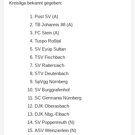
Kreisliga bekannt gegeben:
Wintersd
Post SV (A)
TB Johannis 88 (A)
FC Stein (A)
Tuspo Roßtal
SV Eyüp Sultan
orf 1950
TSV Fischbach
SV Raitersaich
STV Deutenbach
SpVgg Nürnberg
e. V.
SV Burggrafenhof
SC Germania Nürnberg
DJK Oberasbach
DJK Nbg.-Eibach
SV Poppenreuth (N)
ASV Weinzierlein (N)