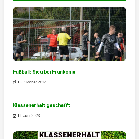
a
g
s
n
a
v
i
Fußball: Sieg bei Frankonia
g
13. Oktober 2024
a
t
Klassenerhalt geschafft
11. Juni 2023
i
o