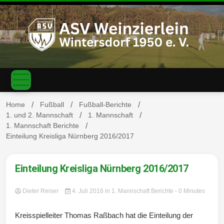
S
k
i
p
t
o
c
ASV
o
n
t
Home
Fußball
Fußball-Berichte
e
1. und 2. Mannschaft
1. Mannschaft
n
1. Mannschaft Berichte
Weinzierl
t
Einteilung Kreisliga Nürnberg 2016/2017
Einteilung Kreisliga Nürnberg 2016/2017
ein-
Dieter Reiser
4. Juli 2016
in
1. Mannschaft Berichte
- 0 Minutes
Kreisspielleiter Thomas Raßbach hat die Einteilung der