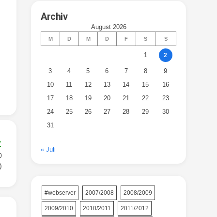
Archiv
August 2026
M
D
M
D
F
S
S
1
2
3
4
5
6
7
8
9
10
11
12
13
14
15
16
17
18
19
20
21
22
23
24
25
26
27
28
29
30
31
:
« Juli
0
)
#webserver
2007/2008
2008/2009
2009/2010
2010/2011
2011/2012