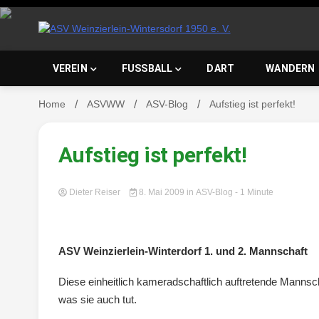
Skip
to
content
ASV Wein
VEREIN
FUSSBALL
DART
WANDERN
Home
ASVWW
ASV-Blog
Aufstieg ist perfekt!
Wintersd
Aufstieg ist perfekt!
Dieter Reiser
8. Mai 2009
in
ASV-Blog
- 1 Minute
ASV Weinzierlein-Winterdorf 1. und 2. Mannschaft
Diese einheitlich kameradschaftlich auftretende Mannsch
was sie auch tut.