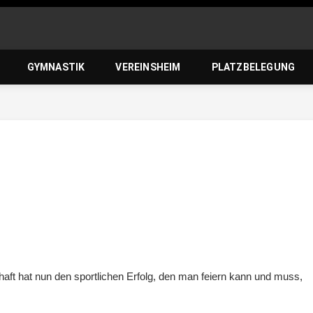
zierlein-
GYMNASTIK
VEREINSHEIM
PLATZBELEGUNG
orf 1950 e
aft hat nun den sportlichen Erfolg, den man feiern kann und muss,