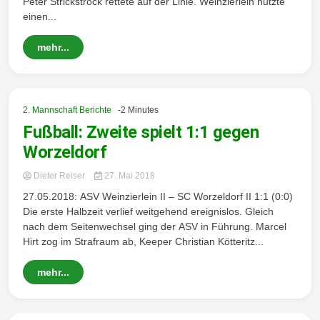
Peter Strickstrock rettete auf der Linie. Weinzierlein nutzte
einen...
Wintersd
mehr...
2. Mannschaft Berichte
-2 Minutes
orf 1950
Fußball: Zweite spielt 1:1 gegen
Worzeldorf
Dieter Reiser
27. Mai 2018
27.05.2018: ASV Weinzierlein II – SC Worzeldorf II 1:1 (0:0)
e. V.
Die erste Halbzeit verlief weitgehend ereignislos. Gleich
nach dem Seitenwechsel ging der ASV in Führung. Marcel
Hirt zog im Strafraum ab, Keeper Christian Kötteritz...
mehr...