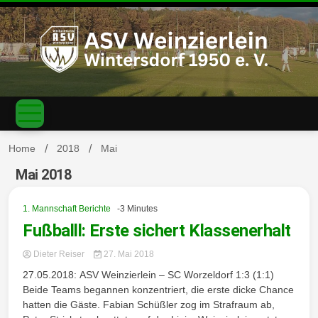
S
k
i
p
t
o
c
ASV
o
n
t
Home
2018
Mai
e
n
Mai 2018
Weinzierl
t
1. Mannschaft Berichte
-3 Minutes
Fußballl: Erste sichert Klassenerhalt
Dieter Reiser
27. Mai 2018
ein-
27.05.2018: ASV Weinzierlein – SC Worzeldorf 1:3 (1:1)
Beide Teams begannen konzentriert, die erste dicke Chance
hatten die Gäste. Fabian Schüßler zog im Strafraum ab,