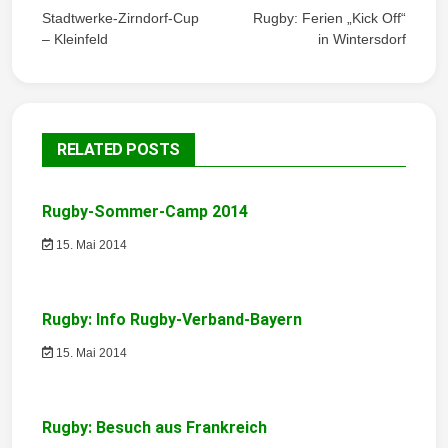
e
Stadtwerke-Zirndorf-Cup
Rugby: Ferien „Kick Off“
– Kleinfeld
in Wintersdorf
i
t
r
RELATED POSTS
a
g
Rugby-Sommer-Camp 2014
s
15. Mai 2014
n
a
Rugby: Info Rugby-Verband-Bayern
v
15. Mai 2014
i
g
Rugby: Besuch aus Frankreich