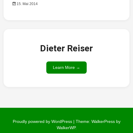
15. Mai 2014
a
t
i
o
Dieter Reiser
n
Learn More →
Proudly powered by WordPress
|
Theme: WalkerPress by
WalkerWP
.