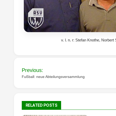
v. l. n. r: Stefan Knothe, Norber
Beitragsnavigation
Previous:
Fußball: neue Abteilungsversammlung
RELATED POSTS