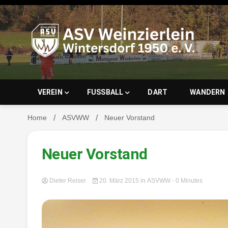
Skip
to
content
ASV Wein
VEREIN
FUSSBALL
DART
WANDERN
Home
ASVWW
Neuer Vorstand
Wintersd
Neuer Vorstand
Dieter Reiser
20. März 2015
in
ASVWW
- 0 Minutes