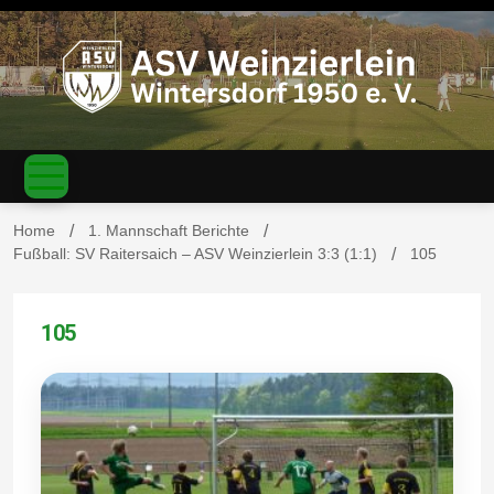
S
k
i
p
t
o
c
ASV
o
n
t
Home
1. Mannschaft Berichte
e
Fußball: SV Raitersaich – ASV Weinzierlein 3:3 (1:1)
105
n
Weinzierl
t
105
ein-