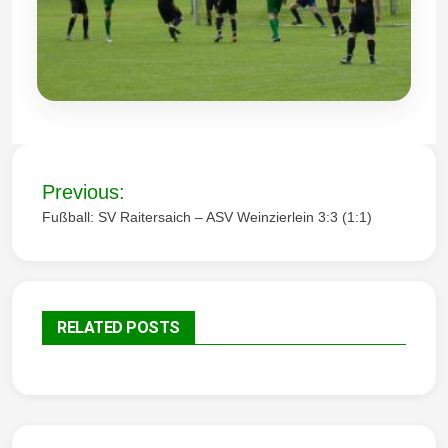
Wintersd
orf 1950
B
Previous:
e
Fußball: SV Raitersaich – ASV Weinzierlein 3:3 (1:1)
i
t
e. V.
r
RELATED POSTS
a
g
s