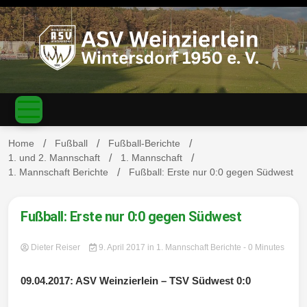
S
k
i
p
t
o
c
ASV
o
n
t
Home
Fußball
Fußball-Berichte
e
1. und 2. Mannschaft
1. Mannschaft
n
1. Mannschaft Berichte
Fußball: Erste nur 0:0 gegen Südwest
Weinzierl
t
Fußball: Erste nur 0:0 gegen Südwest
Dieter Reiser
9. April 2017
in
1. Mannschaft Berichte
- 0 Minutes
ein-
09.04.2017: ASV Weinzierlein – TSV Südwest 0:0