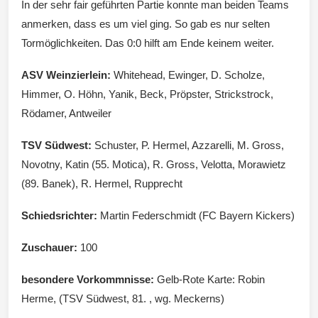
In der sehr fair geführten Partie konnte man beiden Teams
anmerken, dass es um viel ging. So gab es nur selten
Wintersd
Tormöglichkeiten. Das 0:0 hilft am Ende keinem weiter.
ASV Weinzierlein:
Whitehead, Ewinger, D. Scholze,
Himmer, O. Höhn, Yanik, Beck, Pröpster, Strickstrock,
Rödamer, Antweiler
orf 1950
TSV Südwest:
Schuster, P. Hermel, Azzarelli, M. Gross,
Novotny, Katin (55. Motica), R. Gross, Velotta, Morawietz
(89. Banek), R. Hermel, Rupprecht
e. V.
Schiedsrichter:
Martin Federschmidt (FC Bayern Kickers)
Zuschauer:
100
besondere Vorkommnisse:
Gelb-Rote Karte: Robin
Herme, (TSV Südwest, 81. , wg. Meckerns)