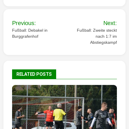
B
Previous:
Next:
e
Fußball: Debakel in
Fußball: Zweite steckt
Burggrafenhof
nach 1:7 im
i
Abstiegskampf
t
r
a
RELATED POSTS
g
s
n
a
v