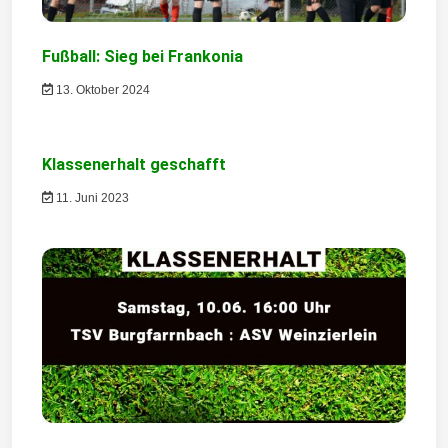
i
Fußball: Sieg bei Frankonia
g
13. Oktober 2024
a
t
Klassenerhalt geschafft
i
11. Juni 2023
o
n