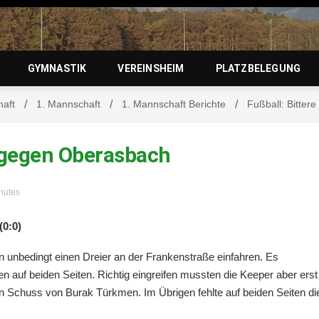
zierlein-
GYMNASTIK
VEREINSHEIM
PLATZBELEGUNG
haft
1. Mannschaft
1. Mannschaft Berichte
Fußball: Bitter
orf 1950 e
e gegen Oberasbach
inutes
(0:0)
n unbedingt einen Dreier an der Frankenstraße einfahren. Es
en auf beiden Seiten. Richtig eingreifen mussten die Keeper aber erst
n Schuss von Burak Türkmen. Im Übrigen fehlte auf beiden Seiten di