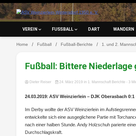
Skip
to
content
ASV Wein
VEREIN
FUSSBALL
DART
WANDERN
Home
Fußball
Fußball-Berichte
1. und 2. Mannsc
Wintersd
Fußball: Bittere Niederlag
Dieter Reiser
24. März 2019
in
1. Mannschaft Berichte
- 3 M
24.03.2019: ASV Weinzierlein – DJK Oberasbach 0:1 
Im Derby wollte der ASV Weinzierlein im Aufstiegsrenne
entwickelte sich eine ausgeglichene Partie mit Torchanc
nach einer halben Stunde. Andy Holzschuh parierte eine
Durchschlagskraft.