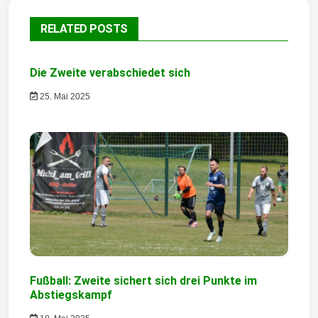
a
RELATED POSTS
g
s
Die Zweite verabschiedet sich
n
25. Mai 2025
a
v
i
g
a
t
i
Fußball: Zweite sichert sich drei Punkte im
Abstiegskampf
o