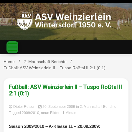
S
k
i
p
t
o
c
ASV
o
n
t
Home
2. Mannschaft Berichte
e
Fußball: ASV Weinzierlein II – Tuspo Roßtal II 2:1 (0:1)
n
Weinzierl
t
Fußball: ASV Weinzierlein II – Tuspo Roßtal II
2:1 (0:1)
Dieter Reiser
20. September 2009
in
2. Mannschaft Berichte
ein-
Tagged
2009/2010
,
neue Bilder
- 1 Minute
Saison 2009/2010 – A-Klasse 11 – 20.09.2009: