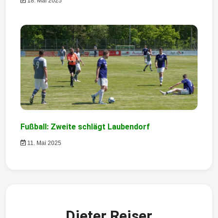
18. Mai 2025
n
Fußball: Zweite schlägt Laubendorf
11. Mai 2025
Dieter Reiser