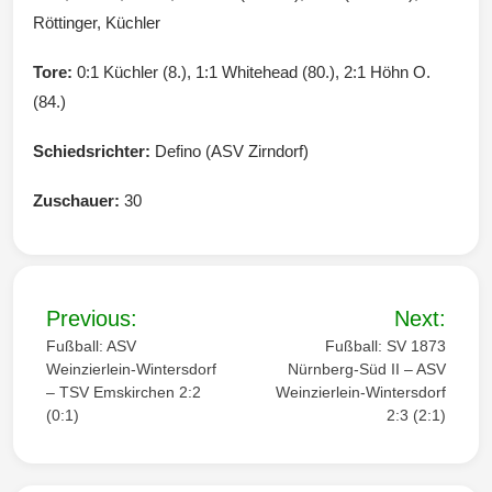
Röttinger, Küchler
Tore:
0:1 Küchler (8.), 1:1 Whitehead (80.), 2:1 Höhn O.
(84.)
Schiedsrichter:
Defino (ASV Zirndorf)
Zuschauer:
30
B
Previous:
Next:
e
Fußball: ASV
Fußball: SV 1873
Weinzierlein-Wintersdorf
Nürnberg-Süd II – ASV
i
– TSV Emskirchen 2:2
Weinzierlein-Wintersdorf
(0:1)
2:3 (2:1)
t
r