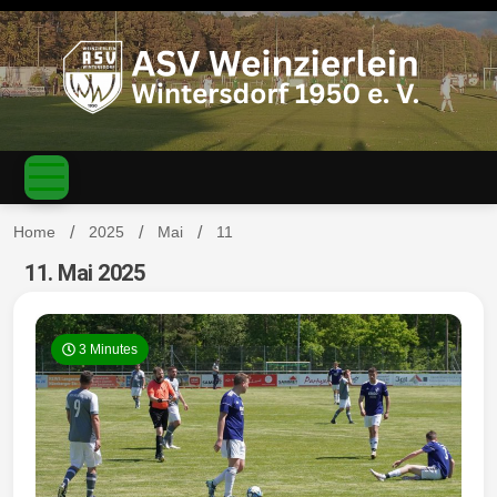
S
k
i
p
t
o
c
ASV
o
n
t
Home
2025
Mai
11
e
n
11. Mai 2025
Weinzierl
t
3 Minutes
ein-