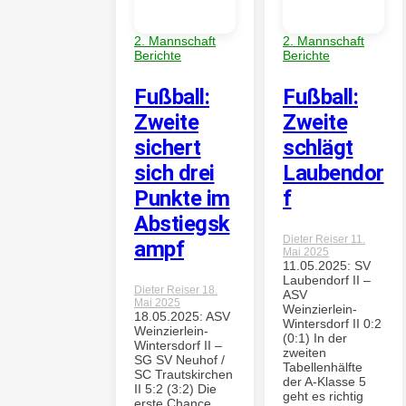
2. Mannschaft
2. Mannschaft
Berichte
Berichte
Fußball:
Fußball:
Zweite
Zweite
sichert
schlägt
sich drei
Laubendor
Punkte im
f
Abstiegsk
Dieter Reiser
11.
ampf
Mai 2025
11.05.2025: SV
Laubendorf II –
Dieter Reiser
18.
ASV
Mai 2025
Weinzierlein-
18.05.2025: ASV
Wintersdorf II 0:2
Weinzierlein-
(0:1) In der
Wintersdorf II –
zweiten
SG SV Neuhof /
Tabellenhälfte
SC Trautskirchen
der A-Klasse 5
II 5:2 (3:2) Die
geht es richtig
erste Chance