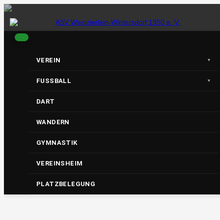
S
k
i
p
t
o
c
VEREIN
o
ASV
n
t
FUSSBALL
e
n
DART
t
WANDERN
Weinzierl
GYMNASTIK
VEREINSHEIM
ein-
PLATZBELEGUNG