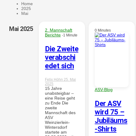
Home
2025
Wintersd
Mai
Mai 2025
2. Mannschaft
0 Minutes
Berichte
-1 Minute
Die Zweite
orf 1950
verabschi
edet sich
Felix Höhn
25. Mai
2025
e. V.
15 Jahre
ASV-Blog
unabsteigbar –
eine Reise geht
Der ASV
zu Ende Die
zweite
wird 75 –
Mannschaft des
ASV
Jubiläums
Weinzierlein-
Wintersdorf
-Shirts
startete am