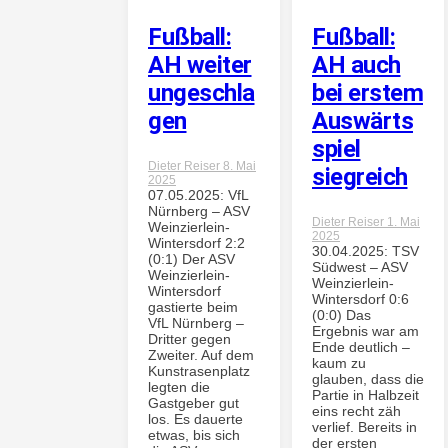
Fußball:
Fußball:
AH weiter
AH auch
ungeschla
bei erstem
gen
Auswärts
spiel
Dieter Reiser
8. Mai
siegreich
2025
07.05.2025: VfL
Nürnberg – ASV
Dieter Reiser
1. Mai
Weinzierlein-
2025
Wintersdorf 2:2
30.04.2025: TSV
(0:1) Der ASV
Südwest – ASV
Weinzierlein-
Weinzierlein-
Wintersdorf
Wintersdorf 0:6
gastierte beim
(0:0) Das
VfL Nürnberg –
Ergebnis war am
Dritter gegen
Ende deutlich –
Zweiter. Auf dem
kaum zu
Kunstrasenplatz
glauben, dass die
legten die
Partie in Halbzeit
Gastgeber gut
eins recht zäh
los. Es dauerte
verlief. Bereits in
etwas, bis sich
der ersten