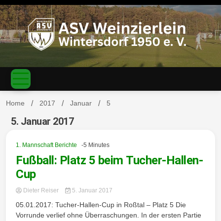
S
k
i
p
t
o
c
ASV
o
n
t
Home
2017
Januar
5
e
n
5. Januar 2017
Weinzierl
t
1. Mannschaft Berichte
-5 Minutes
Fußball: Platz 5 beim Tucher-Hallen-
Cup
ein-
Dieter Reiser
5. Januar 2017
05.01.2017: Tucher-Hallen-Cup in Roßtal – Platz 5 Die
Vorrunde verlief ohne Überraschungen. In der ersten Partie