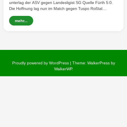
unterlag der ASV gegen Landesligist SG Quelle Fürth 5:0.
Die Hoffnung lag nun im Match gegen Tuspo Roßtal....
Wintersd
mehr...
orf 1950
Proudly powered by WordPress
|
Theme: WalkerPress by
WalkerWP
.
e. V.