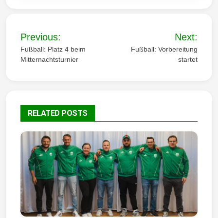
B
Previous:
Next:
e
Fußball: Platz 4 beim
Fußball: Vorbereitung
Mitternachtsturnier
startet
i
t
r
RELATED POSTS
a
g
s
n
a
v