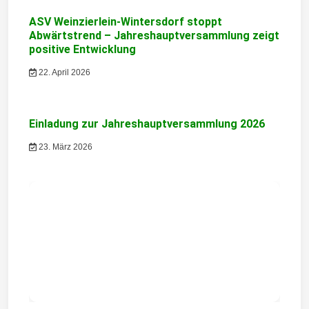
i
ASV Weinzierlein-Wintersdorf stoppt
Abwärtstrend – Jahreshauptversammlung zeigt
g
positive Entwicklung
a
22. April 2026
t
i
Einladung zur Jahreshauptversammlung 2026
o
23. März 2026
n