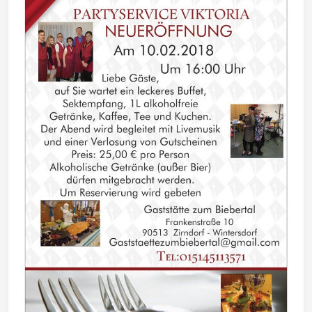
Wintersd
orf 1950
e. V.