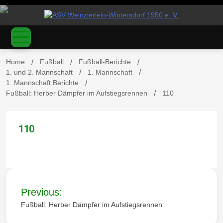
S
k
ASV
i
p
t
o
Home
Fußball
Fußball-Berichte
c
1. und 2. Mannschaft
1. Mannschaft
o
1. Mannschaft Berichte
Weinzierl
n
Fußball: Herber Dämpfer im Aufstiegsrennen
110
t
e
n
110
t
ein-
B
Previous:
e
Fußball: Herber Dämpfer im Aufstiegsrennen