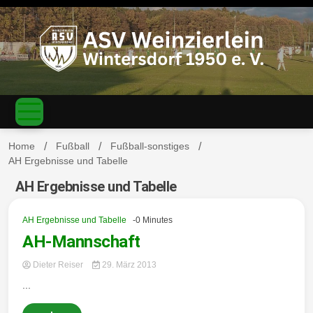
S
k
i
p
t
o
c
ASV
o
n
t
Home
Fußball
Fußball-sonstiges
e
AH Ergebnisse und Tabelle
n
Weinzierl
t
AH Ergebnisse und Tabelle
AH Ergebnisse und Tabelle
-0 Minutes
AH-Mannschaft
ein-
Dieter Reiser
29. März 2013
...