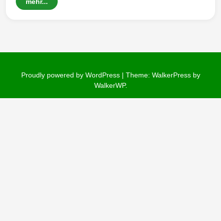
mehr...
Wintersd
Proudly powered by WordPress
|
Theme: WalkerPress by
orf 1950
WalkerWP
.
e. V.