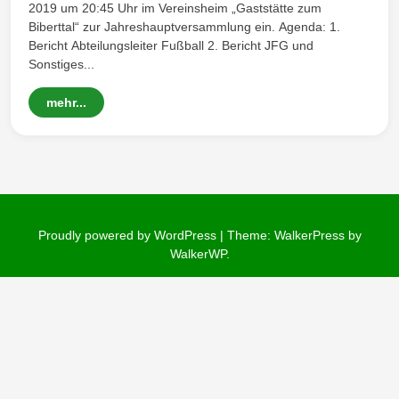
2019 um 20:45 Uhr im Vereinsheim „Gaststätte zum
Biberttal“ zur Jahreshauptversammlung ein. Agenda: 1.
Wintersd
Bericht Abteilungsleiter Fußball 2. Bericht JFG und
Sonstiges...
mehr...
orf 1950
Proudly powered by WordPress
|
Theme: WalkerPress by
WalkerWP
.
e. V.