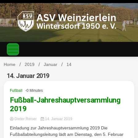
S
k
i
p
t
o
c
ASV
o
n
t
Home
2019
Januar
14
e
n
14. Januar 2019
Weinzierl
t
Fußball
-0 Minutes
Fußball-Jahreshauptversammlung
2019
ein-
Dieter Reiser
14. Januar 2019
Einladung zur Jahreshauptversammlung 2019 Die
Fußballabteilungsleitung lädt am Dienstag, den 5. Februar