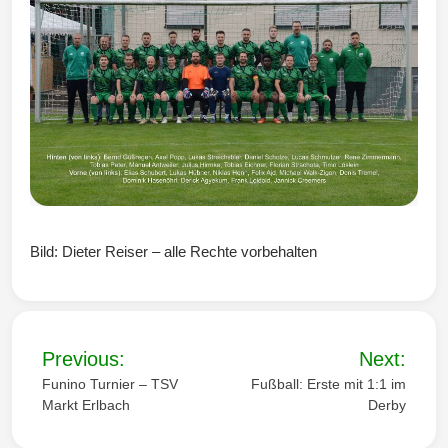
Wintersd
orf 1950
Bild: Dieter Reiser – alle Rechte vorbehalten
e. V.
B
Previous:
Next:
e
Funino Turnier – TSV
Fußball: Erste mit 1:1 im
Markt Erlbach
Derby
i