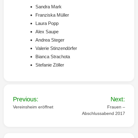
Sandra Mark
Wintersd
Franziska Müller
Laura Popp
Alex Saupe
Andrea Steger
Valerie Stinzendörfer
orf 1950
Bianca Strachota
Stefanie Zöller
e. V.
B
Previous:
Next:
e
Vereinsheim eröffnet
Frauen –
Abschlussabend 2017
i
t