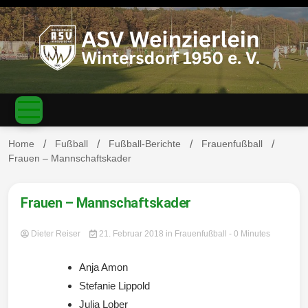
S
k
i
p
t
o
c
ASV
o
n
t
Home
Fußball
Fußball-Berichte
Frauenfußball
e
Frauen – Mannschaftskader
n
Weinzierl
t
Frauen – Mannschaftskader
Dieter Reiser
21. Februar 2018
in
Frauenfußball
- 0 Minutes
ein-
Anja Amon
Stefanie Lippold
Julia Lober