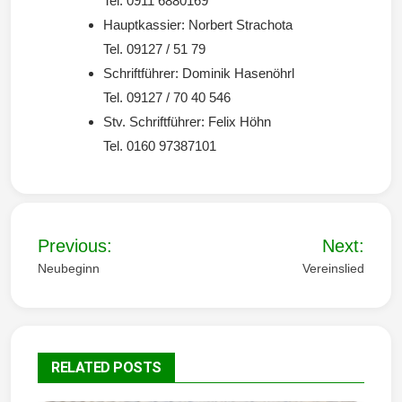
Tel. 0911 6880169
Hauptkassier: Norbert Strachota
Wintersd
Tel. 09127 / 51 79
Schriftführer: Dominik Hasenöhrl
Tel. 09127 / 70 40 546
Stv. Schriftführer: Felix Höhn
Tel. 0160 97387101
orf 1950
B
Previous:
Next:
e. V.
e
Neubeginn
Vereinslied
i
t
r
RELATED POSTS