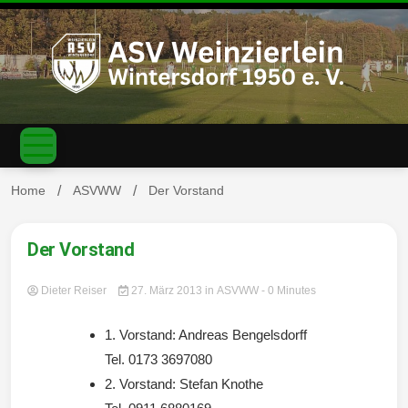
S
k
i
p
t
o
c
ASV
o
n
t
Home
ASVWW
Der Vorstand
e
n
Weinzierl
t
Der Vorstand
Dieter Reiser
27. März 2013
in
ASVWW
- 0 Minutes
1. Vorstand: Andreas Bengelsdorff
ein-
Tel. 0173 3697080
2. Vorstand: Stefan Knothe