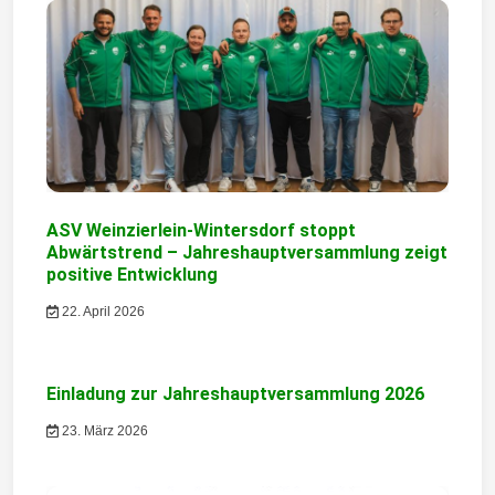
a
g
s
n
a
v
ASV Weinzierlein-Wintersdorf stoppt
i
Abwärtstrend – Jahreshauptversammlung zeigt
positive Entwicklung
g
22. April 2026
a
t
Einladung zur Jahreshauptversammlung 2026
i
23. März 2026
o