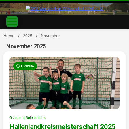
S
k
ASV
i
p
t
o
Home
2025
November
c
o
November 2025
Weinzierl
n
t
e
1 Minute
n
t
ein-
G-Jugend Spielberichte
Hallenlandkreismeisterschaft 2025